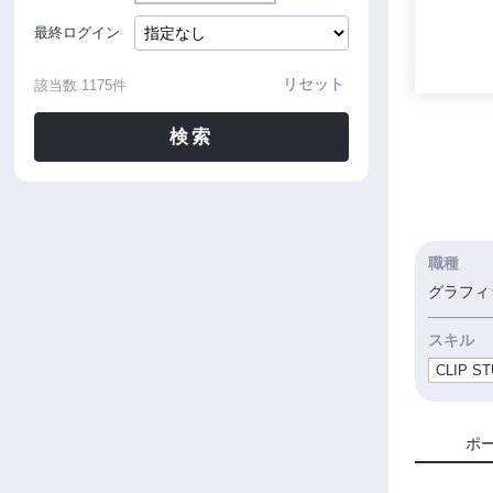
最終ログイン
リセット
該当数
1175
件
検索
職種
グラフィッ
スキル
CLIP ST
ポ