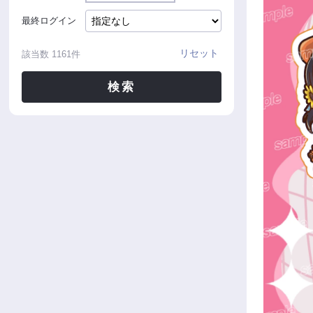
最終ログイン
リセット
該当数
1161
件
検索