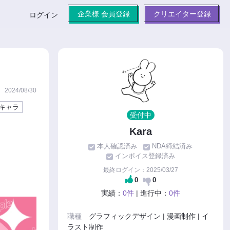
企業様 会員登録
クリエイター登録
ログイン
2024/08/30
キャラ
受付中
Kara
本人確認済み
NDA締結済み
インボイス登録済み
最終ログイン：2025/03/27
0
0
実績：
0件
| 進行中：
0件
職種
グラフィックデザイン | 漫画制作 | イ
ラスト制作