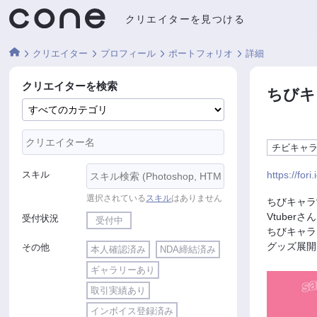
クリエイターを見つける
クリエイター
プロフィール
ポートフォリオ
詳細
クリエイターを検索
ちびキ
チビキャ
スキル
https://fori
選択されている
スキル
はありません
ちびキャラ
Vtube
受付状況
受付中
ちびキャラ
グッズ展開
その他
本人確認済み
NDA締結済み
ギャラリーあり
取引実績あり
インボイス登録済み