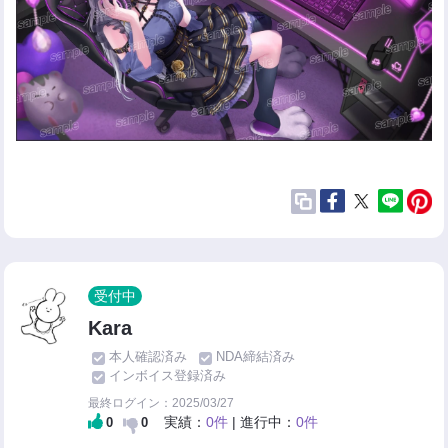
受付中
Kara
本人確認済み
NDA締結済み
インボイス登録済み
最終ログイン：2025/03/27
実績：
0件
| 進行中：
0件
0
0