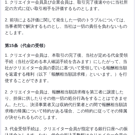
1. クリエイター会員及び企業会員は、取引完了後速やかに当社所
定の方式に従い取引相手を評価するものとします。
2. 前項による評価に関して発生した一切のトラブルについては、
当事者間で解決するものとし、当社は一切の責任を負わないもの
とします。
第15条（代金の受領）
1. クリエイター会員は、本取引の完了後、当社が定める代金受領
手続（当社が定める本人確認手続を含みます）にしたがって、当
社がクリエイター会員の委託に基づいて受領している報酬相当額
を返還する権利（以下「報酬相当額請求権」といいます。）を行
使することができます。
2. クリエイター会員は、報酬相当額請求権を第三者に譲渡した
り、担保に供したりその他一切の処分行為をすることはできませ
ん。ただし、決済事業者又は収納代行業者との間で報酬相当額請
求権の帰属について特約がある場合、この特約に従ってその帰属
が決せられるものとします。
3. 代金受領手続は、クリエイター会員が指定する銀行口座への振
込送金とします。なお、代金の振込手数料はクリエイター会員の