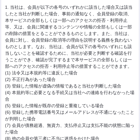
1. 当社は、会員が以下の各号のいずれかに該当した場合又は該当
したと当社が判断した場合、事前の通知なく、会員登録の取消、
本サービスの全部もしくは一部へのアクセスの拒否・利用停止
等、又は、会員に関連するコンテンツや情報の全部もしくは一部
の削除の措置をとることができるものとします。また、当社は、
会員に対し、会員登録の取消等の理由を説明する義務を負わない
ものとします。なお、当社は、会員が以下の各号のいずれにも該
当しないことを確認するために、当社が必要と判断する確認を行
うことができ、確認が完了するまで本サービスの全部もしくは一
部へのアクセスの拒否・利用停止等の措置することができます。
(1) 法令又は本規約等に違反した場合
(2) 不正行為があった場合
(3) 登録した情報が虚偽の情報であると当社が判断した場合
(4) 本規約等に必要となる手続又は当社への連絡を行わなかった場
合
(5) 登録した情報が既存の登録と重複している場合
(6) 登録した携帯電話番号又はメールアドレスが不通になったこと
が判明した場合
(7) 会員が債務超過、無資力、支払停止又は支払不能の状態に陥っ
た場合
(8) 他の会員や第三者に不当に迷惑をかけた場合