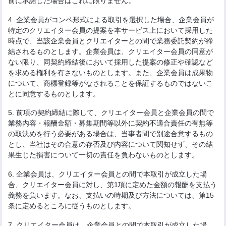
前に承諾した場合はこれに限りません。
4. 企業会員がコンペ形式による取引を選択した場合、企業会員が
特定のクリエイター会員の提案を本サービス上において採用した
時点で、当該企業会員とクリエイターとの間で業務委託契約が締
結されるものとします。企業会員は、クリエイター会員の同意が
ない限り、同契約締結後において採用した提案の修正や確認など
を求める権利を有さないものとします。また、企業会員は成果物
について、商標登録等がなされることを保証するものではないこ
とに同意するものとします。
5. 前項の契約締結に際して、クリエイター会員と企業会員の間で
業務内容・報酬金額・募集期間等以外に契約不適合責任の有無等
の取決めを行う必要がある場合は、当事者間で別途合意するもの
とし、当社はその合意の存否及び内容について関知せず、その結
果生じた損害について一切の責任を負わないものとします。
6. 企業会員は、クリエイター会員との間で本取引が成立した場
合、クリエイター会員に対し、第1項に定めた金額の報酬を支払う
義務を負います。なお、支払いの時期及び方法については、第15
条に定めるところに従うものとします。
7. クリエイター会員は、企業会員との間で本取引が成立した場