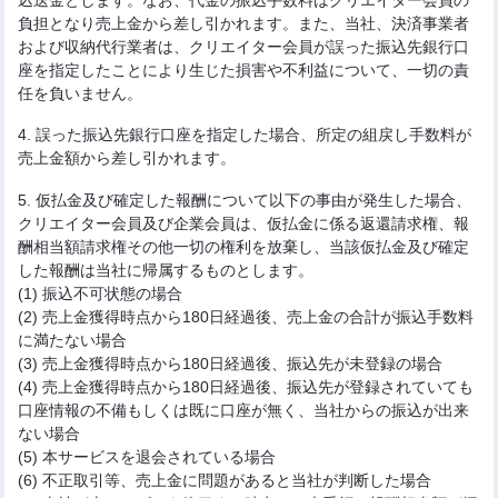
負担となり売上金から差し引かれます。また、当社、決済事業者
および収納代行業者は、クリエイター会員が誤った振込先銀行口
座を指定したことにより生じた損害や不利益について、一切の責
任を負いません。
4. 誤った振込先銀行口座を指定した場合、所定の組戻し手数料が
売上金額から差し引かれます。
5. 仮払金及び確定した報酬について以下の事由が発生した場合、
クリエイター会員及び企業会員は、仮払金に係る返還請求権、報
酬相当額請求権その他一切の権利を放棄し、当該仮払金及び確定
した報酬は当社に帰属するものとします。
(1) 振込不可状態の場合
(2) 売上金獲得時点から180日経過後、売上金の合計が振込手数料
に満たない場合
(3) 売上金獲得時点から180日経過後、振込先が未登録の場合
(4) 売上金獲得時点から180日経過後、振込先が登録されていても
口座情報の不備もしくは既に口座が無く、当社からの振込が出来
ない場合
(5) 本サービスを退会されている場合
(6) 不正取引等、売上金に問題があると当社が判断した場合