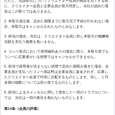
ただし、当該取引についてクリエイター会員が納品を完了する前
に、クリエイター会員と企業会員が双方同意し、当社が認めた場
合はこの限りではありません。
2. 本取引成立後、定めた期限までに取引完了手続が行われない場
合、本取引はキャンセルされたものとみなします。
3. 前項の場合、当社は、クリエイター会員に対し本取引の報酬相
当額を支払う義務を負いません。
4. コンペ形式において採用確約ありの場合に限り、本取引前でも
コンペに応募者がいる状態ではキャンセルができません。
5. 前項で採用者が決まらない状態で定めた期限が過ぎた場合、企
業会員が支払ったコンペ保証料は企業会員に返金されず、応募し
たクリエイター会員で均等に分配するものとします。但し、１円
未満の端数については切り捨てるものとします。
6. 前項によるキャンセルに関して発生した一切のトラブルについ
ては、当社は一切の責任を負わないものとします。
第14条（会員の評価）