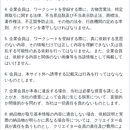
4. 企業会員は、ワークシートを登録する際に、古物営業法、特定
商取引に関する法律、不当景品類及び不当表示防止法、商標法、
著作権法、不正競争防止法、その他の法令、行政機関の定める準
則、ガイドラインを遵守しなければなりません。
5. 企業会員は、ワークシートを登録する際に、真に依頼する意思
のない内容、その情報だけでは正しく内容を理解できない又は混
乱する可能性のある依頼を行ってはなりません。また、企業会員
は、依頼する内容と関係のない画像等を当該情報として掲載して
はいけません。
6. 会員は、本サイト外へ誘導する記載又は行為を行ってはならな
いものとします。
7. 企業会員が本条に違反する場合、当社は必要な措置を講じるこ
とがき、当社の措置によって会員に生じる損害について、直接的
か間接的かを問わず、当社は一切責任を負わないものとします。
8. 納品物が取引基本情報の内容に適合しない場合、依頼説明と実
際の納品物が明らかに異なる場合等については、クリエイター会
員が責任を負うものとし、クリエイター会員の責任及び費用によ