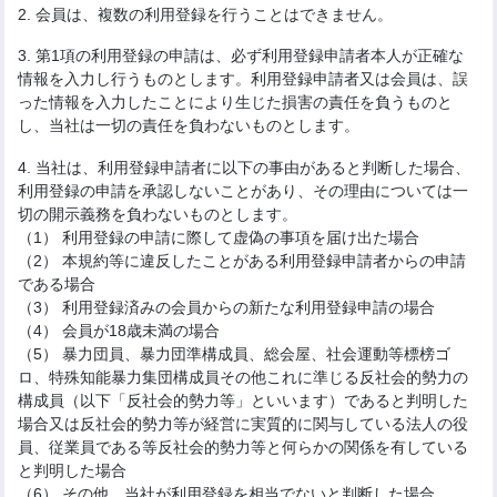
2. 会員は、複数の利用登録を行うことはできません。
3. 第1項の利用登録の申請は、必ず利用登録申請者本人が正確な
情報を入力し行うものとします。利用登録申請者又は会員は、誤
った情報を入力したことにより生じた損害の責任を負うものと
し、当社は一切の責任を負わないものとします。
4. 当社は、利用登録申請者に以下の事由があると判断した場合、
利用登録の申請を承認しないことがあり、その理由については一
切の開示義務を負わないものとします。
（1） 利用登録の申請に際して虚偽の事項を届け出た場合
（2） 本規約等に違反したことがある利用登録申請者からの申請
である場合
（3） 利用登録済みの会員からの新たな利用登録申請の場合
（4） 会員が18歳未満の場合
（5） 暴力団員、暴力団準構成員、総会屋、社会運動等標榜ゴ
ロ、特殊知能暴力集団構成員その他これに準じる反社会的勢力の
構成員（以下「反社会的勢力等」といいます）であると判明した
場合又は反社会的勢力等が経営に実質的に関与している法人の役
員、従業員である等反社会的勢力等と何らかの関係を有している
と判明した場合
（6） その他、当社が利用登録を相当でないと判断した場合