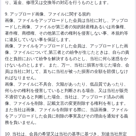
り、返金、修理又は交換等の対応を行うものとします。
9. アップロード画像、ファイルに関する規約
画像、ファイルをアップロードした会員は当社に対し、アップロ
ードした画像、ファイルが第三者の知的財産権あるいは肖像権、
著作権、商標権、その他第三者の権利を侵害しない事、本規約等
に違反していない事を保証します。
画像、ファイルをアップロードした会員は、アップロードした画
像、ファイルについて,第三者との紛争が生じたときは、自らの責
任と負担において紛争を解決するものとし、当社に何ら迷惑をか
けないものとします。 また、万一、当社に損害が生じた場合、会
員は当社に対して、直ちに当社が被った損害の全額を賠償しなけ
ればなりません。
画像、ファイルに不具合、欠陥があったり、低品質であったり、
何らかの権利を侵害していると判断される場合、又は当社が販売
不適切であると判断した場合、当社は、アップロード済みの画
像、ファイルを削除、記載文言の変更削除する権利を有します。
また当社は画像、ファイルを削除する際に、当該画像、ファイル
をアップロードした会員に削除の事実及びその理由を通知する義
務を負いません。
10. 当社は、会員の希望又は当社の基準に基づき、別途当社所定