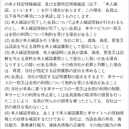
の本人特定情報確認、及び企業特定情報確認（以下、「本人確
認」といいます。）を行う場合があります。この場合、会員は、
以下各号の事項につき承諾し従うものとします。
(1) 本人確認が完了した会員については本人確認登録が行われるも
のとし、本人確認登録が完了しない会員は、本サービスの一部又
は全部の利用について制約を受ける場合があること
(2) 会員が本人確認を行う場合、当社に対し、虚偽、偽造、変造又
は誤認を与える資料を本人確認書類として提出しないこと
(3) 本人確認登録後、本人確認時に会員が虚偽、偽造、変造又は誤
解を与える資料を本人確認書類として提出した疑いがある場合、
なりすましの疑いがある場合、その他当社が必要と判断した場合
は、再度、当社が指定する証明書類の提出を求めること
(4) 会員は、当社が指定する証明書類の提出をするまで、本サービ
スの一部又は全部の利用について制約を受ける場合があること
(5) 当社が本条に基づき本サービスの一部又は全部の利用の制限、
本サービスの利用を停止若しくは会員資格の取消等の措置を行っ
たことにより、会員が何らかの損害を被ったとしても、当社は一
切の責任を負わないこと
(6) 本人確認登録は、あくまで本人確認書類と本サイトへの登録情
報との合致を確認するだけであり、当社は、当該会員の存在、責
任能力、業務遂行能力、連絡先情報の正確性、その他の能力の有