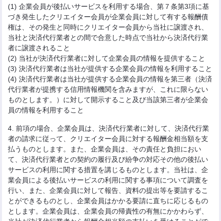
(1) 企業会員が後払いサービスを利用する場合、第７条第3項に基
づき発生したクリエイター会員が企業会員に対して有する報酬債
権は、その発生と同時にクリエイター会員から当社に譲渡され、
当社と決済代行業者との間で合意した時点で当社から決済代行業
者に譲渡されること
(2) 当社が決済代行業者に対して企業会員の情報を提供すること
(3) 決済代行業者は当社が提供する企業会員の情報を利用すること
(4) 決済代行業者は当社が提供する企業会員の情報を第三者（決済
代行業者が提携する信用情報機関を含みますが、これに限らない
ものとします。）に対して開示すること及び当該第三者が企業会
員の情報を利用すること
4. 前項の場合、企業会員は、決済代行業者に対して、決済代行業
者の請求に従って、クリエイター会員に対する報酬金相当額を支
払うものとします。また、企業会員は、その責任と負担におい
て、決済代行業者との契約の履行及び紛争の対応その他の後払い
サービスの利用に関する措置を講じるものとします。当社は、企
業会員による後払いサービスの利用に関する事項について調査を
行い、また、企業会員に対して報告、資料の提出等を要請するこ
とができるものとし、企業会員はかかる要請に直ちに応じるもの
とします。企業会員は、企業会員の帰責性の有無にかかわらず、