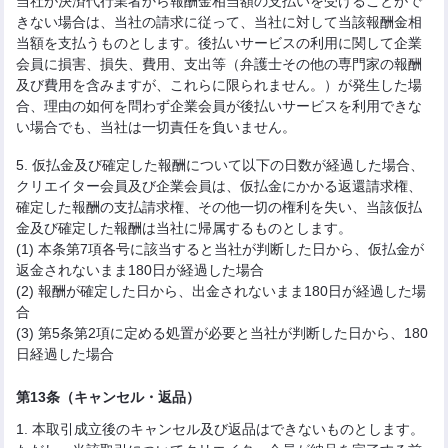
当社が決済代行業者から報酬金相当額の支払いを受けることがで
きない場合は、当社の請求に従って、当社に対して当該報酬金相
当額を支払うものとします。後払いサービスの利用に関して企業
会員に損害、損失、費用、支出等（弁護士その他の専門家の報酬
及び費用を含みますが、これらに限られません。）が発生した場
合、理由の如何を問わず企業会員が後払いサービスを利用できな
い場合でも、当社は一切責任を負いません。
5. 仮払金及び確定した報酬について以下の日数が経過した場合、
クリエイター会員及び企業会員は、仮払金にかかる返還請求権、
確定した報酬の支払請求権、その他一切の権利を失い、当該仮払
金及び確定した報酬は当社に帰属するものとします。
(1) 本条第7項各号に該当すると当社が判断した日から、仮払金が
返金されないまま180日が経過した場合
(2) 報酬が確定した日から、出金されないまま180日が経過した場
合
(3) 第5条第2項に定める処置が必要と当社が判断した日から、180
日経過した場合
第13条（キャンセル・返品）
1. 本取引成立後のキャンセル及び返品はできないものとします。