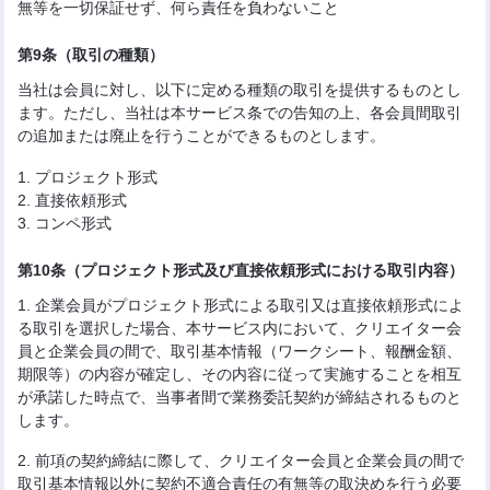
無等を一切保証せず、何ら責任を負わないこと
第9条（取引の種類）
当社は会員に対し、以下に定める種類の取引を提供するものとし
ます。ただし、当社は本サービス条での告知の上、各会員間取引
の追加または廃止を行うことができるものとします。
1. プロジェクト形式
2. 直接依頼形式
3. コンペ形式
第10条（プロジェクト形式及び直接依頼形式における取引内容）
1. 企業会員がプロジェクト形式による取引又は直接依頼形式によ
る取引を選択した場合、本サービス内において、クリエイター会
員と企業会員の間で、取引基本情報（ワークシート、報酬金額、
期限等）の内容が確定し、その内容に従って実施することを相互
が承諾した時点で、当事者間で業務委託契約が締結されるものと
します。
2. 前項の契約締結に際して、クリエイター会員と企業会員の間で
取引基本情報以外に契約不適合責任の有無等の取決めを行う必要