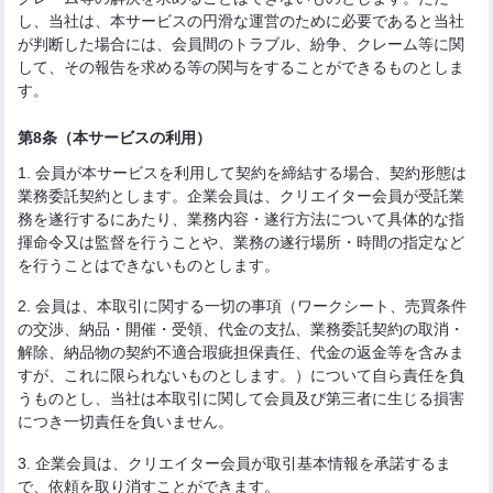
し、当社は、本サービスの円滑な運営のために必要であると当社
が判断した場合には、会員間のトラブル、紛争、クレーム等に関
して、その報告を求める等の関与をすることができるものとしま
す。
第8条（本サービスの利用）
1. 会員が本サービスを利用して契約を締結する場合、契約形態は
業務委託契約とします。企業会員は、クリエイター会員が受託業
務を遂行するにあたり、業務内容・遂行方法について具体的な指
揮命令又は監督を行うことや、業務の遂行場所・時間の指定など
を行うことはできないものとします。
2. 会員は、本取引に関する一切の事項（ワークシート、売買条件
の交渉、納品・開催・受領、代金の支払、業務委託契約の取消・
解除、納品物の契約不適合瑕疵担保責任、代金の返金等を含みま
すが、これに限られないものとします。）について自ら責任を負
うものとし、当社は本取引に関して会員及び第三者に生じる損害
につき一切責任を負いません。
3. 企業会員は、クリエイター会員が取引基本情報を承諾するま
で、依頼を取り消すことができます。