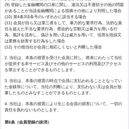
(9) 登録した金融機関の口座に関し、違法又は不適切その他の問題
があることが当該金融機関による指摘その他により判明した場合
(10) 第4条3項各号のいずれかに該当する場合
(11) 会員が自ら又は第三者をして、暴力的な要求行為、法的な責
任を超えた不当な要求行為、脅迫的な言動又は暴力を用いる行
為、風評を流布し、偽計を用い又は威力を用いて、信用を毀損又
は業務を妨害する行為をした場合
(12) その他当社が会員に相応しくないと判断した場合
2. 当社は、本条の措置を受けた会員に対し、将来にわたって当社
が提供する本サービス及びその他のサービスの利用及びアクセス
を禁止することができるものとします。
3. 当社は、本条の措置の時点で会員に支払われることとなってい
た金銭等について、当社の判断により、支払わない又は会員が放
棄したものとみなすことができるものとします。
4. 当社は、本条の措置により生じる会員の損害について、一切の
責任を負わないものとします。
第6条（会員登録の抹消）