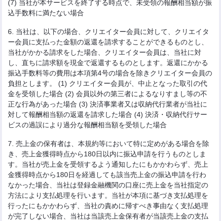
(7) 当社が本サービスを終了する時点で、未受領の報酬相当額が振
込手数料に満たない場合
6. 当社は、以下の場合、クリエイター会員に対して、クリエイタ
ー会員に支払った金額の返還を請求することができるものとし、
当社がかかる請求をした場合、クリエイター会員は、当社に対
し、直ちに請求額を現金で返還するものとします。返還にかかる
振込手数料等の費用は本項第4号の場合を除きクリエイター会員の
負担とします。 (1) クリエイター会員が、中止となった取引の代
金を受領した場合 (2) 会員以外の第三者によるなりすまし等の不
正な行為があった場合 (3) 決済事業者又は収納代行業者が当社に
対して報酬相当額の返還を請求した場合 (4) 決済・収納代行サー
ビスの過誤により過分な報酬相当額を受領した場合
7. 売上金の保有者は、本規約等において特に定めがある場合を除
き、売上金獲得時点から180日以内に振込申請を行うものとしま
す。当社が売上金を受領するよう通知したにもかかわらず、売上
金獲得時点から180日を経過しても該当売上金の振込申請を行わ
なかった場合、当社は登録金融機関の口座に売上金を当社指定の
方法により支払処理を行います。当社が本項に基づき支払処理を
行ったにもかかわらず、当社の責めに帰すべき事由なく支払処理
が完了しない場合、当社は当該売上金保有者が当該売上金の支払