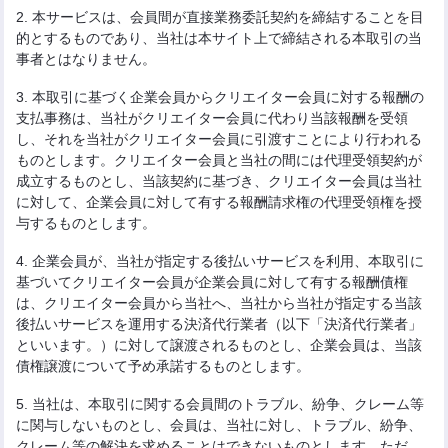
2. 本サービスは、会員間が直接業務委託契約を締結することを目
的とするものであり、当社は本サイト上で締結される本取引の当
事者とはなりません。
3. 本取引に基づく企業会員からクリエイター会員に対する報酬の
支払事務は、当社がクリエイター会員に代わり当該報酬を受領
し、それを当社がクリエイター会員に引渡すことにより行われる
ものとします。クリエイター会員と当社の間には代理受領契約が
成立するものとし、当該契約に基づき、クリエイター会員は当社
に対して、企業会員に対して有する報酬請求権の代理受領権を授
与するものとします。
4. 企業会員が、当社が指定する後払いサービスを利用、本取引に
基づいてクリエイター会員が企業会員に対して有する報酬債権
は、クリエイター会員から当社へ、当社から当社が指定する当該
後払いサービスを運用する決済代行業者（以下「決済代行業者」
といいます。）に対して譲渡されるものとし、企業会員は、当該
債権譲渡について予め承諾するものとします。
5. 当社は、本取引に関する会員間のトラブル、紛争、クレーム等
に関与しないものとし、会員は、当社に対し、トラブル、紛争、
クレーム等の解決を求めることはできないものとします。ただ