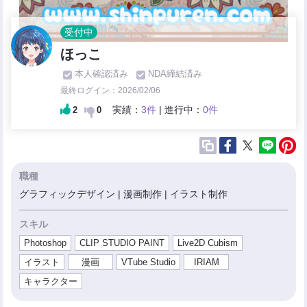
受付中
ほっこ
本人確認済み
NDA締結済み
最終ログイン：2026/02/06
実績：
3件
| 進行中：
0件
2
0
職種
グラフィックデザイン | 漫画制作 | イラスト制作
スキル
Photoshop
CLIP STUDIO PAINT
Live2D Cubism
イラスト
漫画
VTube Studio
IRIAM
キャラクター