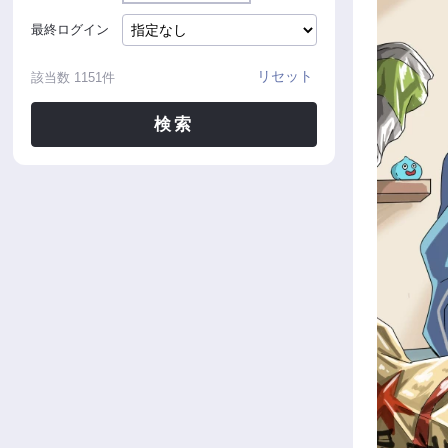
最終ログイン
リセット
該当数
1151
件
検索