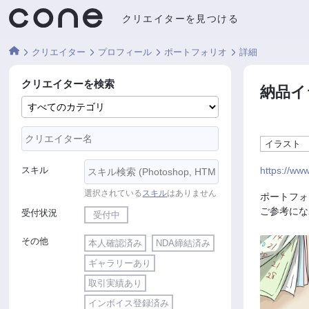
クリエイターを見つける
クリエイター
プロフィール
ポートフォリオ
詳細
クリエイターを検索
納品イ
イラス
スキル
https://www
選択されている
スキル
はありません
ポートフォ
ご参考にな
受付状況
受付中
その他
本人確認済み
NDA締結済み
ギャラリーあり
取引実績あり
インボイス登録済み