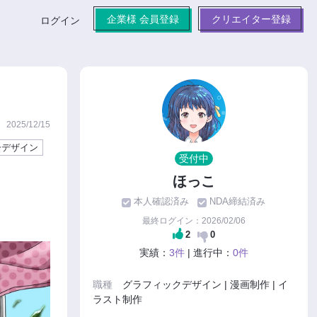
企業様 会員登録
クリエイター登録
ログイン
2025/12/15
ーデザイン
受付中
ほっこ
本人確認済み
NDA締結済み
最終ログイン：2026/02/06
2
0
実績：
3件
| 進行中：
0件
職種
グラフィックデザイン | 漫画制作 | イ
ラスト制作