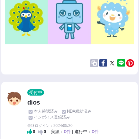
受付中
dios
本人確認済み
NDA締結済み
インボイス登録済み
最終ログイン：2024/05/20
実績：
0件
| 進行中：
0件
0
0