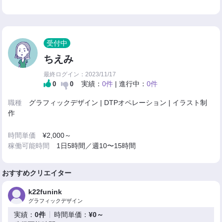
受付中
ちえみ
最終ログイン：2023/11/17
実績：
0件
| 進行中：
0件
0
0
職種
グラフィックデザイン | DTPオペレーション | イラスト制
作
時間単価
¥2,000～
稼働可能時間
1日5時間／週10〜15時間
おすすめクリエイター
k22funink
グラフィックデザイン
実績：
0件
時間単価：
¥0～