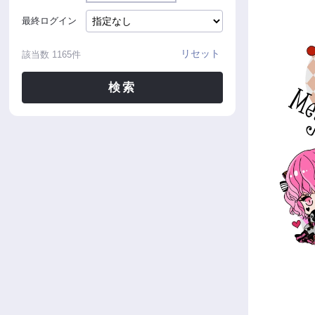
最終ログイン
リセット
該当数
1165
件
検索