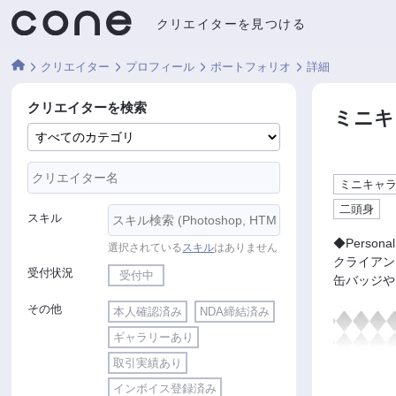
クリエイターを見つける
クリエイター
プロフィール
ポートフォリオ
詳細
クリエイターを検索
ミニキ
ミニキャ
二頭身
スキル
◆Personal
選択されている
スキル
はありません
クライアン
受付状況
受付中
缶バッジや
その他
本人確認済み
NDA締結済み
ギャラリーあり
取引実績あり
インボイス登録済み