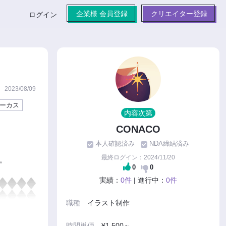
企業様 会員登録
クリエイター登録
ログイン
2023/08/09
ーカス
内容次第
CONACO
本人確認済み
NDA締結済み
最終ログイン：2024/11/20
。
0
0
実績：
0件
| 進行中：
0件
職種
イラスト制作
時間単価
¥1,500～