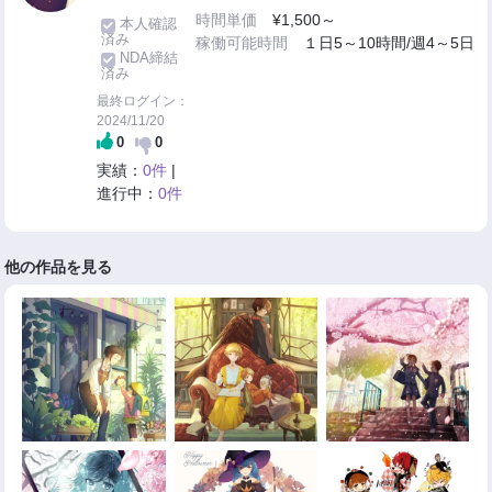
時間単価
¥1,500～
本人確認
済み
稼働可能時間
１日5～10時間/週4～5日
NDA締結
済み
最終ログイン：
2024/11/20
0
0
実績：
0件
|
進行中：
0件
他の作品を見る