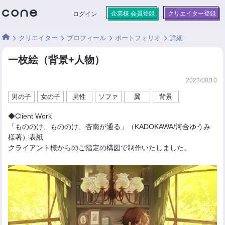
企業様 会員登録
クリエイター登録
ログイン
クリエイター
プロフィール
ポートフォリオ
詳細
一枚絵（背景+人物）
2023/08/10
男の子
女の子
男性
ソファ
翼
背景
◆Client Work
「もののけ、もののけ、杏南が通る」（KADOKAWA/河合ゆうみ
様著）表紙
クライアント様からのご指定の構図で制作いたしました。