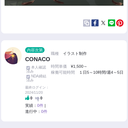
内容次第
職種
イラスト制作
CONACO
時間単価
¥1,500～
本人確認
済み
稼働可能時間
１日5～10時間/週4～5日
NDA締結
済み
最終ログイン：
2024/11/20
0
0
実績：
0件
|
進行中：
0件