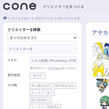
クリエイターを見つける
クリエイター
プロフィール
ポートフォリオ
クリエイターを検索
アヤカ
スキル
選択されている
スキル
はありません
受付状況
受付中
その他
本人確認済み
NDA締結済み
ギャラリーあり
取引実績あり
インボイス登録済み