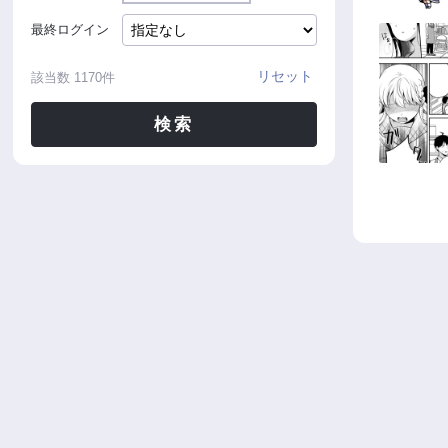
最終ログイン
リセット
該当数
1170
件
検索