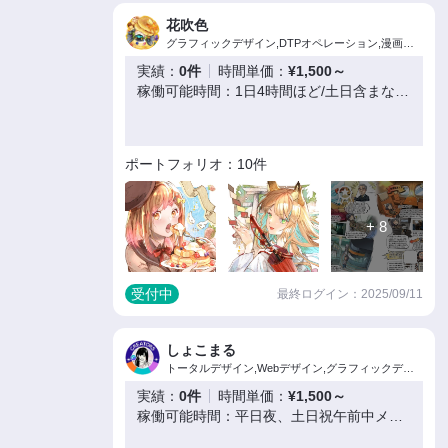
花吹色
グラフィックデザイン,DTPオペレーション,漫画制作,イラスト制作
実績：
0件
時間単価：
¥1,500～
稼働可能時間：1日4時間ほど/土日含まない週5日
ポートフォリオ：10件
+ 8
受付中
最終ログイン：2025/09/11
しょこまる
トータルデザイン,Webデザイン,グラフィックデザイン,プロダクトデザイン,DTPオペレーション,写真撮影・画像編集,映像制作・編集
実績：
0件
時間単価：
¥1,500～
稼働可能時間：平日夜、土日祝午前中メイン / 週15〜20時間