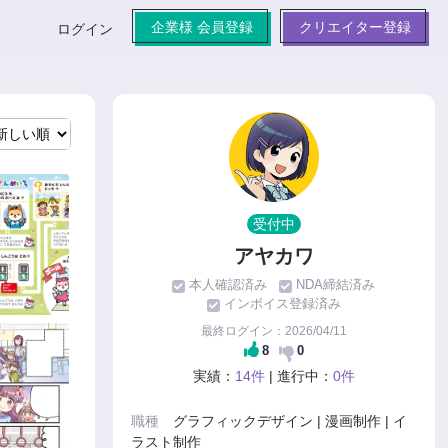
企業様 会員登録
クリエイター登録
ログイン
受付中
アヤカワ
本人確認済み
NDA締結済み
インボイス登録済み
最終ログイン：2026/04/11
8
0
実績：
14件
| 進行中：
0件
職種
グラフィックデザイン | 漫画制作 | イ
ラスト制作