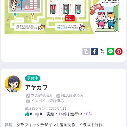
受付中
アヤカワ
本人確認済み
NDA締結済み
インボイス登録済み
最終ログイン：2026/04/11
実績：
14件
| 進行中：
0件
8
0
職種
グラフィックデザイン | 漫画制作 | イラスト制作