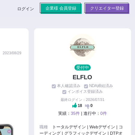
企業様 会員登録
クリエイター登録
ログイン
2023/08/29
受付中
ELFLO
本人確認済み
NDA締結済み
インボイス登録済み
最終ログイン：2026/07/31
18
0
実績：
35件
| 進行中：
0件
職種
トータルデザイン | Webデザイン | コ
ーディング | グラフィックデザイン | DTPオ