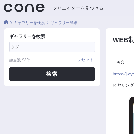
クリエイターを見つける
ギャラリーを検索
ギャラリー詳細
ギャラリーを検索
WEB
リセット
該当数
98
件
美容
検索
https://j-e
ヒヤリング