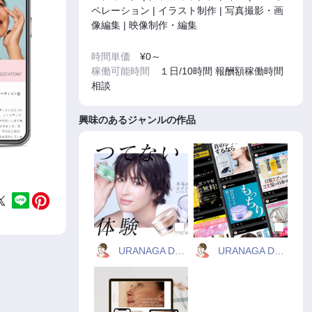
ペレーション | イラスト制作 | 写真撮影・画
像編集 | 映像制作・編集
時間単価
¥0～
稼働可能時間
１日/10時間 報酬額稼働時間
相談
興味のあるジャンルの作品
URANAGA DESIGN
URANAGA DESIGN