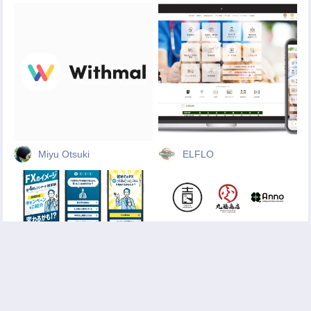
Miyu Otsuki
ELFLO