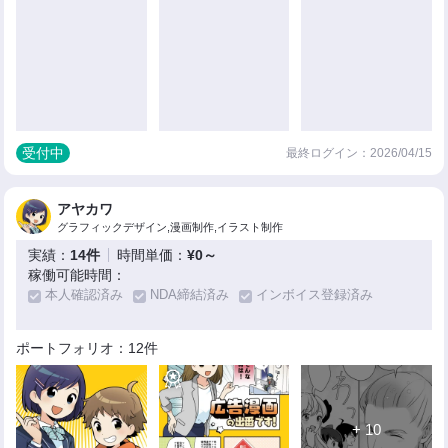
受付中
最終ログイン：2026/04/15
アヤカワ
グラフィックデザイン,漫画制作,イラスト制作
実績：
14件
時間単価：
¥0～
稼働可能時間：
本人確認済み
NDA締結済み
インボイス登録済み
ポートフォリオ：12件
+ 10