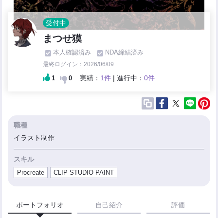
受付中
まつせ獏
本人確認済み
NDA締結済み
最終ログイン：2026/06/09
実績：
1件
| 進行中：
0件
1
0
職種
イラスト制作
スキル
Procreate
CLIP STUDIO PAINT
ポートフォリオ
自己紹介
評価