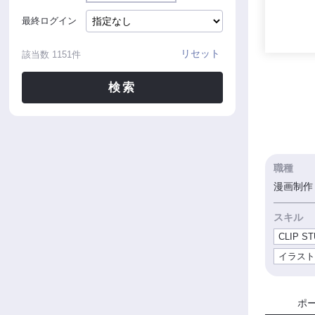
最終ログイン
リセット
該当数
1151
件
検索
職種
漫画制作 
スキル
CLIP ST
イラス
ポ