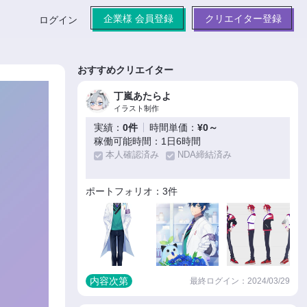
企業様 会員登録
クリエイター登録
ログイン
おすすめクリエイター
丁嵐あたらよ
イラスト制作
実績：
0件
時間単価：
¥0～
稼働可能時間：1日6時間
本人確認済み
NDA締結済み
ポートフォリオ：3件
内容次第
最終ログイン：2024/03/29