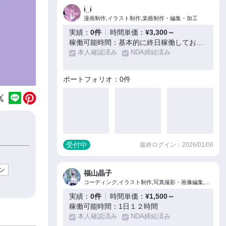
i_i
漫画制作,イラスト制作,楽曲制作・編集・加工
実績：
0件
時間単価：
¥3,300～
稼働可能時間：基本的に終日稼働しております（内容により要相談）
本人確認済み
NDA締結済み
ポートフォリオ：0件
受付中
最終ログイン：2026/01/06
ン
福山晶子
コーディング,イラスト制作,写真撮影・画像編集,映像制作・編集
実績：
0件
時間単価：
¥1,500～
稼働可能時間：1日１２時間
本人確認済み
NDA締結済み