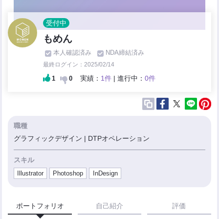
受付中
もめん
本人確認済み
NDA締結済み
最終ログイン：2025/02/14
実績：
1件
| 進行中：
0件
1
0
職種
グラフィックデザイン | DTPオペレーション
スキル
Illustrator
Photoshop
InDesign
ポートフォリオ
自己紹介
評価