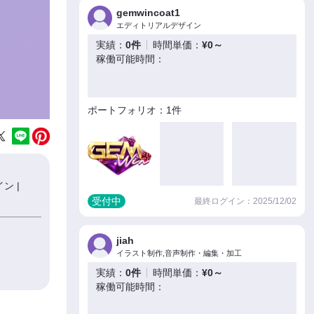
gemwincoat1
エディトリアルデザイン
実績：
0件
時間単価：
¥0～
稼働可能時間：
ポートフォリオ：1件
ン |
受付中
最終ログイン：2025/12/02
jiah
イラスト制作,音声制作・編集・加工
実績：
0件
時間単価：
¥0～
稼働可能時間：