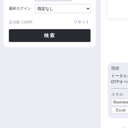
最終ログイン
リセット
該当数
1168
件
検索
職種
トータルデ
DTPオ
スキル
Illustrato
Excel