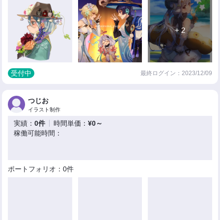
+ 2
受付中
最終ログイン：2023/12/09
つじお
イラスト制作
実績：
0件
時間単価：
¥0～
稼働可能時間：
ポートフォリオ：0件