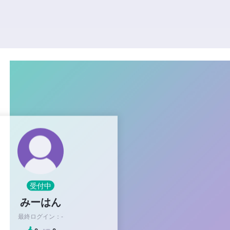
受付中
みーはん
最終ログイン：-