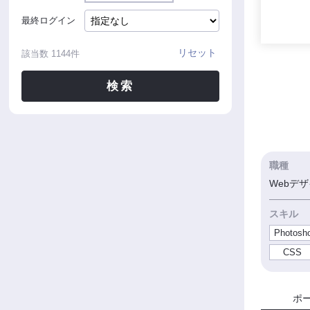
最終ログイン
リセット
該当数
1144
件
検索
職種
Webデザ
スキル
Photosh
CSS
ポ