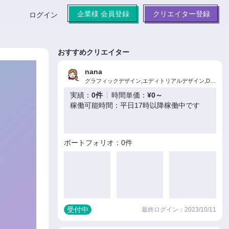
企業様 会員登録
クリエイター登録
ログイン
おすすめクリエイター
nana
グラフィックデザイン,エディトリアルデザイン,DTPオペレーション
実績：
0件
時間単価：
¥0～
稼働可能時間：平日17時以降稼働中です
ポートフォリオ：0件
受付中
最終ログイン：2023/10/11