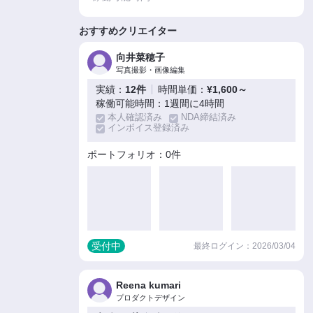
おすすめクリエイター
向井菜穂子
写真撮影・画像編集
実績：
12件
時間単価：
¥1,600～
稼働可能時間：1週間に4時間
本人確認済み
NDA締結済み
インボイス登録済み
ポートフォリオ：0件
受付中
最終ログイン：2026/03/04
Reena kumari
プロダクトデザイン