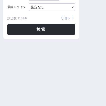
最終ログイン
リセット
該当数
1161
件
検索