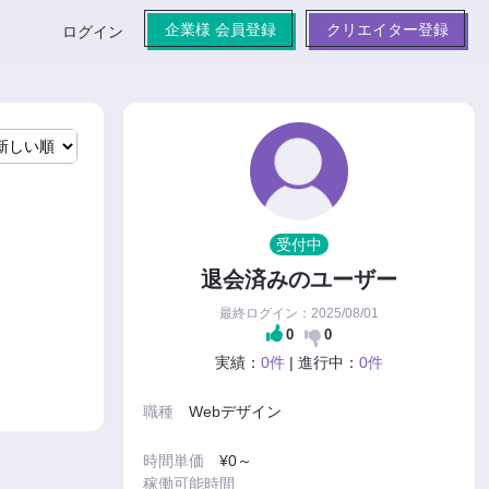
企業様 会員登録
クリエイター登録
ログイン
受付中
退会済みのユーザー
最終ログイン：2025/08/01
0
0
実績：
0件
| 進行中：
0件
職種
Webデザイン
時間単価
¥0～
稼働可能時間