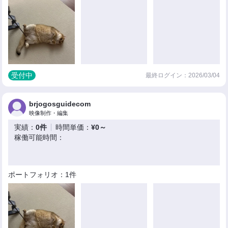
受付中
最終ログイン：2026/03/04
brjogosguidecom
映像制作・編集
実績：
0件
時間単価：
¥0～
稼働可能時間：
ポートフォリオ：1件