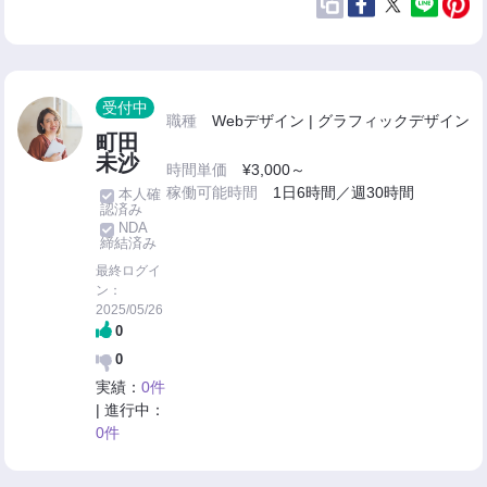
受付中
職種
Webデザイン | グラフィックデザイン
町田
未沙
時間単価
¥3,000～
稼働可能時間
1日6時間／週30時間
本人確
認済み
NDA
締結済み
最終ログイ
ン：
2025/05/26
0
0
実績：
0件
| 進行中：
0件