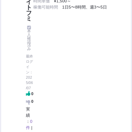
イ
時間単価
¥1,500～
ト
稼働可能時間
1日5〜8時間、週3〜5日
フ
ミ
本
人
確
認
済
み
最終
ログ
イ
ン：
202
5/06
/07
0
0
実
績
：
0
件
|