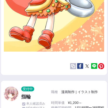
受付中
職種
漫画制作 | イラスト制作
指輪
時間単価
¥1,200～
本人確認済み
稼働可能時間
1日1時間〜2時間程