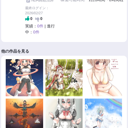
NDA締結済み
最終ログイン：
2026/02/27
0
0
実績：
0件
| 進行
中：
0件
他の作品を見る