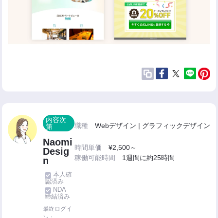
内容次
職種
Webデザイン | グラフィックデザイン
第
Naomi
時間単価
¥2,500～
Desig
稼働可能時間
1週間に約25時間
n
本人確
認済み
NDA
締結済み
最終ログイ
ン：