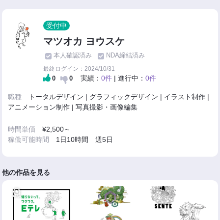
受付中
マツオカ ヨウスケ
本人確認済み
NDA締結済み
最終ログイン：2024/10/31
実績：
0件
| 進行中：
0件
0
0
職種
トータルデザイン | グラフィックデザイン | イラスト制作 |
アニメーション制作 | 写真撮影・画像編集
時間単価
¥2,500～
稼働可能時間
1日10時間 週5日
他の作品を見る