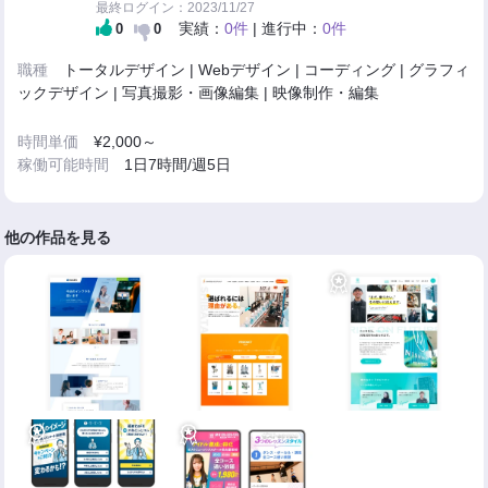
最終ログイン：2023/11/27
実績：
0件
| 進行中：
0件
0
0
職種
トータルデザイン | Webデザイン | コーディング | グラフィ
ックデザイン | 写真撮影・画像編集 | 映像制作・編集
時間単価
¥2,000～
稼働可能時間
1日7時間/週5日
他の作品を見る