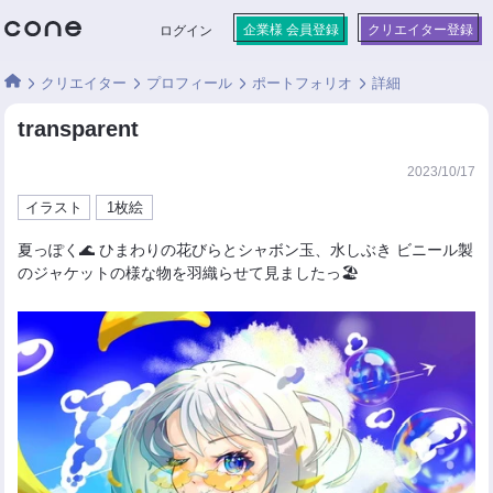
企業様 会員登録
クリエイター登録
ログイン
クリエイター
プロフィール
ポートフォリオ
詳細
transparent
2023/10/17
イラスト
1枚絵
夏っぽく🌊 ひまわりの花びらとシャボン玉、水しぶき ビニール製
のジャケットの様な物を羽織らせて見ましたっ🏖