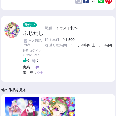
受付中
職種
イラスト制作
ふじたし
時間単価
¥1,500～
本人確認
済み
稼働可能時間
平日、4時間 土日、6時間
最終ログイン：
2023/10/27
0
0
実績：
0件
|
進行中：
0件
他の作品を見る