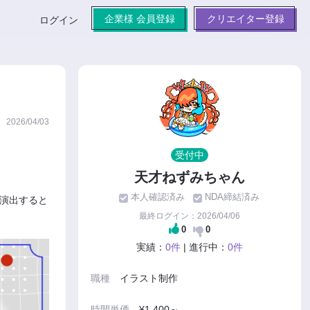
企業様 会員登録
クリエイター登録
ログイン
2026/04/03
受付中
天才ねずみちゃん
本人確認済み
NDA締結済み
演出すると
最終ログイン：2026/04/06
0
0
実績：
0件
| 進行中：
0件
職種
イラスト制作
時間単価
¥1,400～