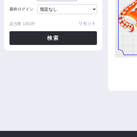
最終ログイン
リセット
該当数
1161
件
検索