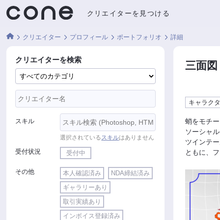
クリエイターを見つける
クリエイター
プロフィール
ポートフォリオ
詳細
クリエイターを検索
三面図
キャラク
スキル
蛸をモチー
ソーシャル
選択されている
スキル
はありません
ツインテー
受付状況
ともに、フ
受付中
その他
本人確認済み
NDA締結済み
ギャラリーあり
取引実績あり
インボイス登録済み