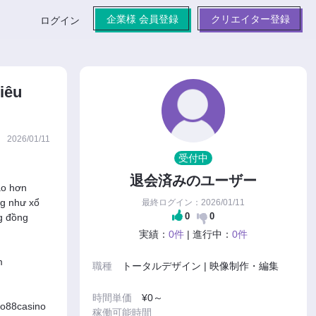
企業様 会員登録
クリエイター登録
ログイン
iêu
2026/01/11
受付中
退会済みのユーザー
ao hơn
ng như xổ
最終ログイン：2026/01/11
0
0
ng đồng
実績：
0件
| 進行中：
0件
m
職種
トータルデザイン | 映像制作・編集
時間単価
¥0～
lo88casino
稼働可能時間