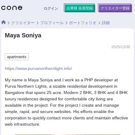
企業様 会員登録
クリエイター登録
ログイン
クリエイター
プロフィール
ポートフォリオ
詳細
Maya Soniya
2025/12/30
apartments
https://www.purvanorthernlight.info/
My name is Maya Soniya and I work as a PHP developer at
Purva Northern Lights, a sizable residential development in
Bangalore that spans 25 acre. Modern 2 BHK, 3 BHK and 4 BHK
luxury residences designed for comfortable city living are
available in the project. For the project I create and manage
simple, rapid, and secure websites. His efforts enable the
corporation to quickly contact more clients and maintain effective
web infrastructure.