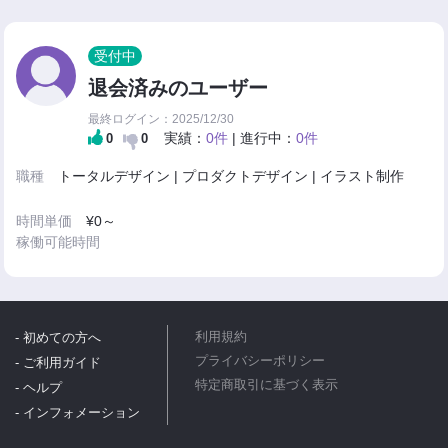
受付中
退会済みのユーザー
最終ログイン：2025/12/30
実績：
0件
| 進行中：
0件
0
0
職種
トータルデザイン | プロダクトデザイン | イラスト制作
時間単価
¥0～
稼働可能時間
- 初めての方へ
利用規約
プライバシーポリシー
- ご利用ガイド
特定商取引に基づく表示
- ヘルプ
- インフォメーション