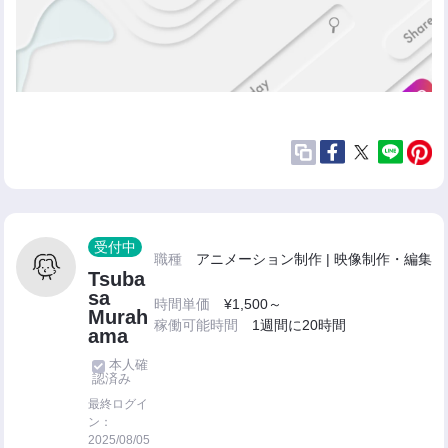
受付中
職種
アニメーション制作 | 映像制作・編集
Tsuba
sa
時間単価
¥1,500～
Murah
稼働可能時間
1週間に20時間
ama
本人確
認済み
最終ログイ
ン：
2025/08/05