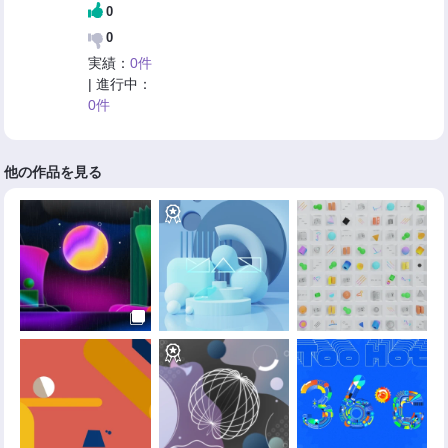
0
0
実績：
0件
| 進行中：
0件
他の作品を見る