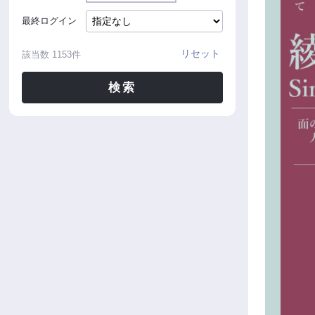
最終ログイン
リセット
該当数
1153
件
検索