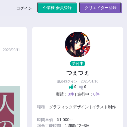
企業様 会員登録
クリエイター登録
ログイン
2023/09/11
受付中
つぇつぇ
最終ログイン：2025/01/16
0
0
実績：
0件
| 進行中：
0件
職種
グラフィックデザイン | イラスト制作
時間単価
¥1,000～
稼働可能時間
1週間に2~3日