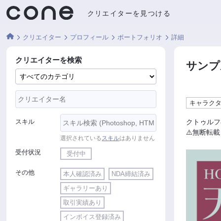
クリエイターを見つける
クリエイター
プロフィール
ポートフォリオ
詳細
クリエイターを検索
サンプ
キャラク
スキル
クトゥルフ
⚠️無断転
選択されている
スキル
はありません
受付状況
受付中
その他
本人確認済み
NDA締結済み
ギャラリーあり
取引実績あり
インボイス登録済み