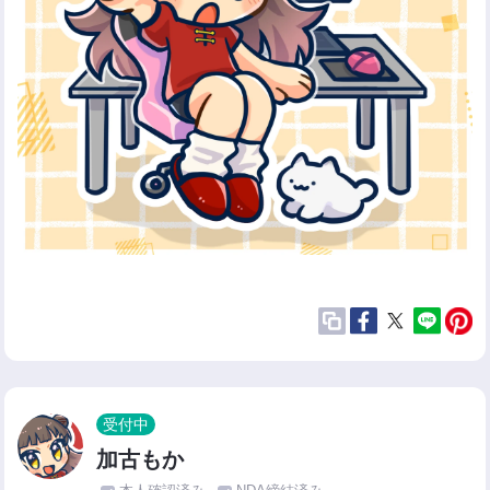
受付中
加古もか