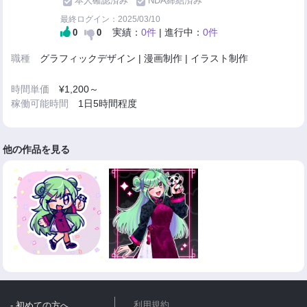
本人確認済み
NDA締結済み
最終ログイン：2025/03/10
実績：
0件
| 進行中：
0件
0
0
職種
グラフィックデザイン | 漫画制作 | イラスト制作
時間単価
¥1,200～
稼働可能時間
1日5時間程度
他の作品を見る
- 初めての方へ
利用規約