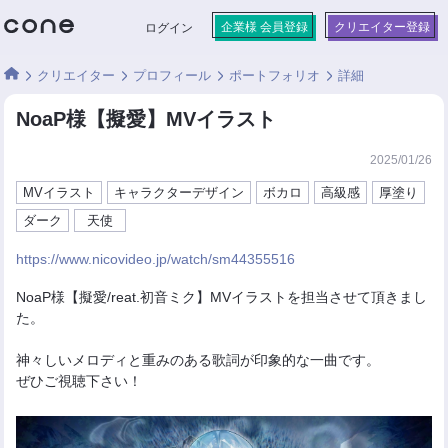
企業様 会員登録
クリエイター登録
ログイン
クリエイター
プロフィール
ポートフォリオ
詳細
NoaP様【擬愛】MVイラスト
2025/01/26
MVイラスト
キャラクターデザイン
ボカロ
高級感
厚塗り
ダーク
天使
https://www.nicovideo.jp/watch/sm44355516
NoaP様【擬愛/reat.初音ミク】MVイラストを担当させて頂きまし
た。
神々しいメロディと重みのある歌詞が印象的な一曲です。
ぜひご視聴下さい！