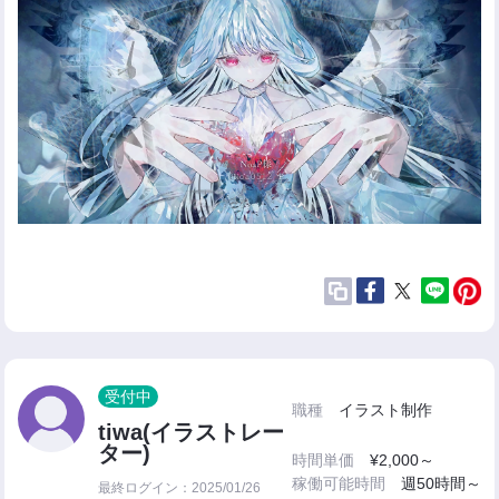
受付中
職種
イラスト制作
tiwa(イラストレー
ター)
時間単価
¥2,000～
稼働可能時間
週50時間～
最終ログイン：2025/01/26