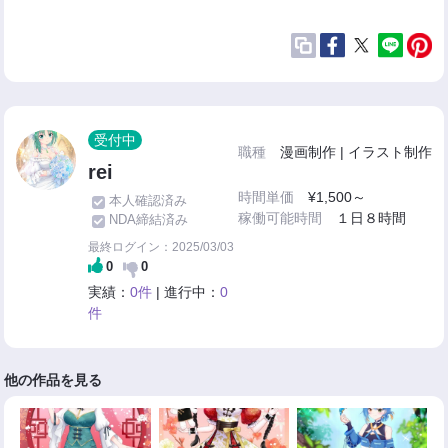
受付中
職種
漫画制作 | イラスト制作
rei
時間単価
¥1,500～
本人確認済み
稼働可能時間
１日８時間
NDA締結済み
最終ログイン：2025/03/03
0
0
実績：
0件
| 進行中：
0
件
他の作品を見る