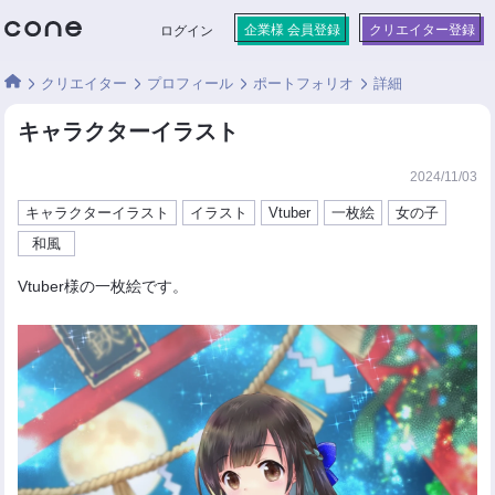
企業様 会員登録
クリエイター登録
ログイン
クリエイター
プロフィール
ポートフォリオ
詳細
キャラクターイラスト
2024/11/03
キャラクターイラスト
イラスト
Vtuber
一枚絵
女の子
和風
Vtuber様の一枚絵です。