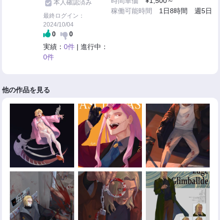
時間単価
¥1,500～
本人確認済み
稼働可能時間
1日8時間 週5日
最終ログイン：
2024/10/04
0
0
実績：
0件
| 進行中：
0件
他の作品を見る